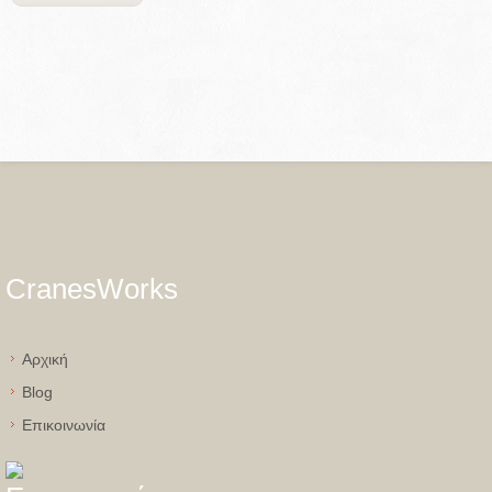
CranesWorks
Aρχική
Blog
Eπικοινωνία