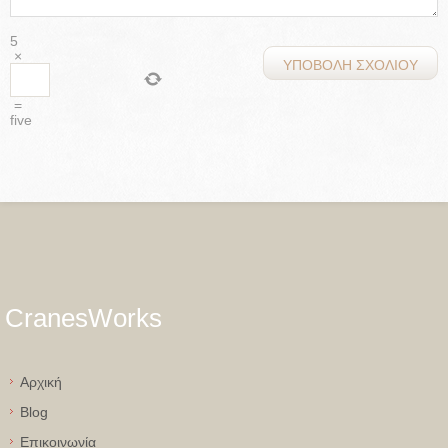
5
×
=
five
CranesWorks
Aρχική
Blog
Eπικοινωνία