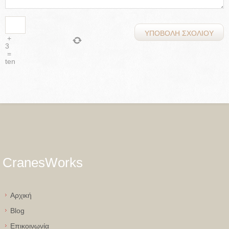
+
3
=
ten
CranesWorks
Aρχική
Blog
Eπικοινωνία