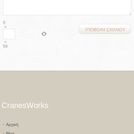
8
×
=
56
CranesWorks
Aρχική
Blog