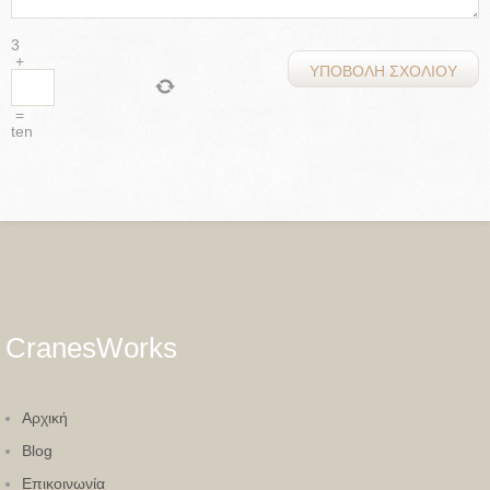
3
+
=
ten
CranesWorks
Aρχική
Blog
Eπικοινωνία