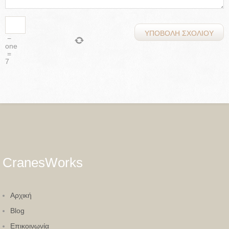
−
one
=
7
CranesWorks
Aρχική
Blog
Eπικοινωνία